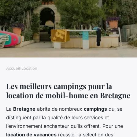
Accueil
›
Location
LOCATION
Les meilleurs campings pour la
Location de mobil-home en
location de mobil-home en Bretagne
Bretagne : les plus beaux
campings à découvrir
La
Bretagne
abrite de nombreux
campings
qui se
distinguent par la qualité de leurs services et
Lina
•
11 mars 2025
•
5 min de lecture
l’environnement enchanteur qu’ils offrent. Pour une
location de vacances
réussie, la sélection des