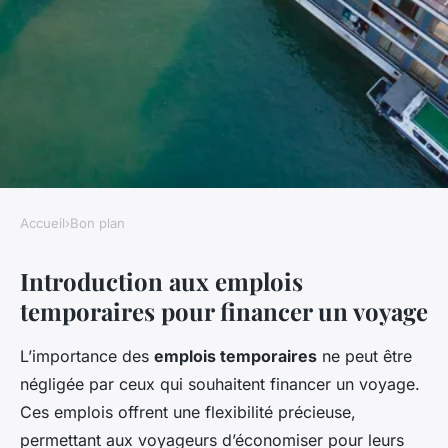
Accueil
›
Bon plan
BON PLAN
Introduction aux emplois
Petits emplois temporaires
temporaires pour financer un voyage
pour financer son voyage
L’importance des
emplois temporaires
ne peut être
Lina
•
27 février 2025
•
5 min de lecture
négligée par ceux qui souhaitent financer un voyage.
Ces emplois offrent une flexibilité précieuse,
permettant aux voyageurs d’économiser pour leurs